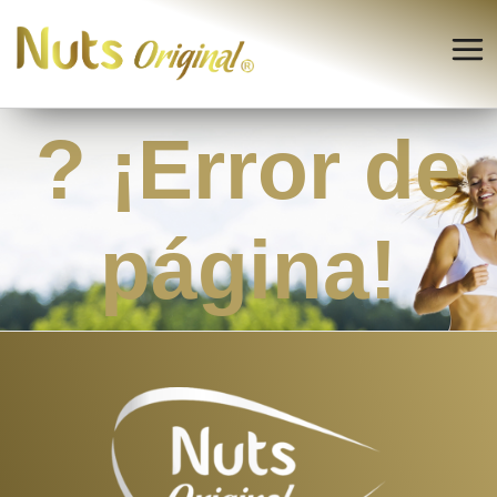
? ¡Error de
página!